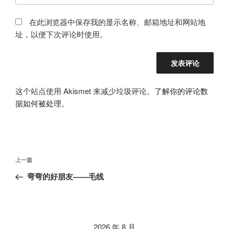
在此浏览器中保存我的显示名称、邮箱地址和网站地
址，以便下次评论时使用。
这个站点使用 Akismet 来减少垃圾评论。
了解你的评论数
据如何被处理
。
文
上
上一篇
章
一
弯弯的好朋友——毛线
导
篇
航
文
章
2026 年 8 月