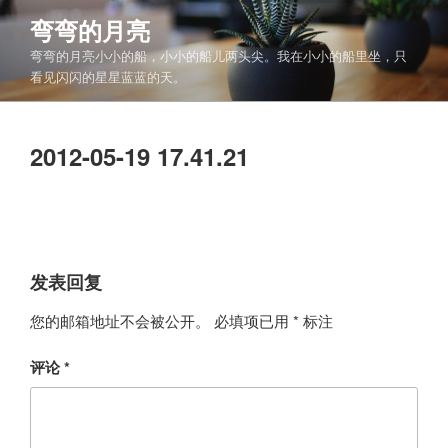
跳
弯弯的月亮
至
弯弯的月亮小小的船，小小的船儿两头尖。我在小小的船里坐，只
内
看见闪闪的星星蓝蓝的天。
容
2012-05-19 17.41.21
发表回复
您的邮箱地址不会被公开。
必填项已用
*
标注
评论
*