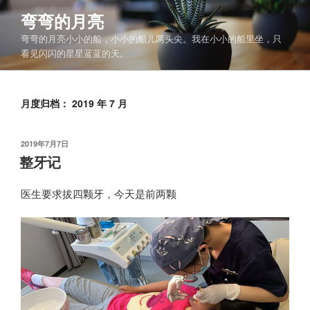
跳
弯弯的月亮
至
弯弯的月亮小小的船，小小的船儿两头尖。我在小小的船里坐，只
内
看见闪闪的星星蓝蓝的天。
容
月度归档：
2019 年 7 月
发
2019年7月7日
布
整牙记
于
医生要求拔四颗牙，今天是前两颗