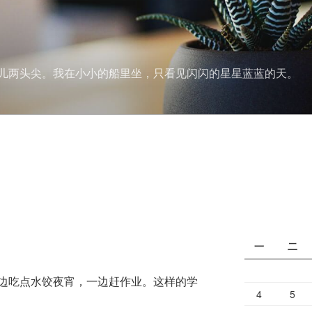
儿两头尖。我在小小的船里坐，只看见闪闪的星星蓝蓝的天。
一
二
边吃点水饺夜宵，一边赶作业。这样的学
4
5