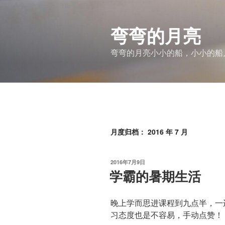
跳
至
弯弯的月亮
内
容
弯弯的月亮小小的船，小小的船
月度归档：
2016 年 7 月
发
2016年7月9日
布
学霸的暑期生活
于
晚上学而思进课程到九点半，一
习态度也是不容易，手动点赞！