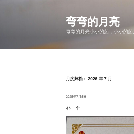
跳
至
弯弯的月亮
内
容
弯弯的月亮小小的船，小小的船
月度归档：
2025 年 7 月
发
2025年7月5日
布
于
补一个