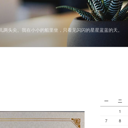
儿两头尖。我在小小的船里坐，只看见闪闪的星星蓝蓝的天。
一
二
1
7
8