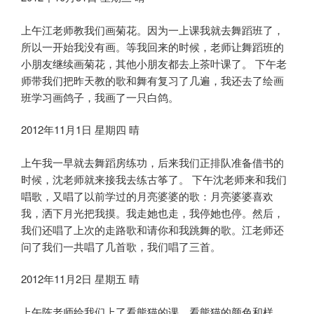
上午江老师教我们画菊花。因为一上课我就去舞蹈班了，
所以一开始我没有画。等我回来的时候，老师让舞蹈班的
小朋友继续画菊花，其他小朋友都去上茶叶课了。 下午老
师带我们把昨天教的歌和舞有复习了几遍，我还去了绘画
班学习画鸽子，我画了一只白鸽。
2012年11月1日 星期四 晴
上午我一早就去舞蹈房练功，后来我们正排队准备借书的
时候，沈老师就来接我去练古筝了。 下午沈老师来和我们
唱歌，又唱了以前学过的月亮婆婆的歌：月亮婆婆喜欢
我，洒下月光把我摸。我走她也走，我停她也停。然后，
我们还唱了上次的走路歌和请你和我跳舞的歌。江老师还
问了我们一共唱了几首歌，我们唱了三首。
2012年11月2日 星期五 晴
上午陈老师给我们上了看熊猫的课，看熊猫的颜色和样