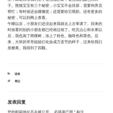
子。熊猫宝宝有三个秘密，小宝宝不会排尿，需要饲养员
帮忙；有时候还会睡懒觉；还需要给它喂奶。还有更多的
秘密，可以到网上查看。
午睡以后，小朋友们还没起来我就去上古筝课了。回来的
时候看到别的小朋友都已经画过画了。吃完点心和水果以
后，我也画了两棵树，涂上了粉色、咖啡色和黑色。后
来，大班的哥哥姐姐们化妆成万圣节的样子，过来给我们
发糖果。我得到了四颗。
分
语录
类
标
周记
签
发表回复
您的邮箱地址不会被公开。
必填项已用
*
标注