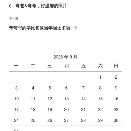
章
一
弯爸&弯弯，好温馨的照片
导
篇
航
文
下
下一篇
章
一
弯弯写的字比爸爸当年强太多啦
篇
文
章
2026 年 8 月
一
二
三
四
五
六
日
1
2
3
4
5
6
7
8
9
10
11
12
13
14
15
16
17
18
19
20
21
22
23
24
25
26
27
28
29
30
31