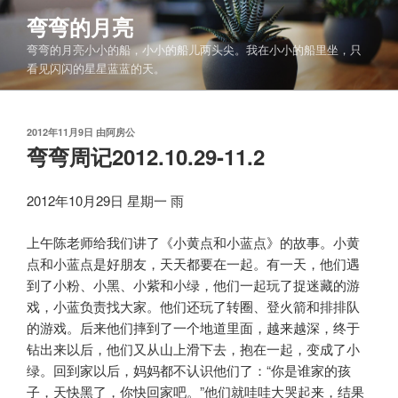
跳
弯弯的月亮
至
弯弯的月亮小小的船，小小的船儿两头尖。我在小小的船里坐，只
内
看见闪闪的星星蓝蓝的天。
容
发
2012年11月9日
由
阿房公
布
弯弯周记2012.10.29-11.2
于
2012年10月29日 星期一 雨
上午陈老师给我们讲了《小黄点和小蓝点》的故事。小黄
点和小蓝点是好朋友，天天都要在一起。有一天，他们遇
到了小粉、小黑、小紫和小绿，他们一起玩了捉迷藏的游
戏，小蓝负责找大家。他们还玩了转圈、登火箭和排排队
的游戏。后来他们摔到了一个地道里面，越来越深，终于
钻出来以后，他们又从山上滑下去，抱在一起，变成了小
绿。回到家以后，妈妈都不认识他们了：“你是谁家的孩
子，天快黑了，你快回家吧。”他们就哇哇大哭起来，结果