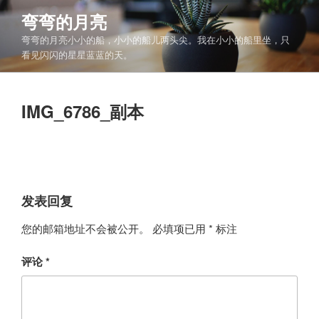
跳
弯弯的月亮
至
弯弯的月亮小小的船，小小的船儿两头尖。我在小小的船里坐，只
内
看见闪闪的星星蓝蓝的天。
容
IMG_6786_副本
发表回复
您的邮箱地址不会被公开。
必填项已用
*
标注
评论
*