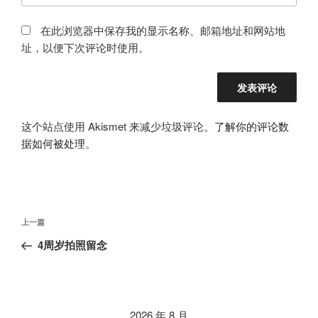
在此浏览器中保存我的显示名称、邮箱地址和网站地
址，以便下次评论时使用。
这个站点使用 Akismet 来减少垃圾评论。
了解你的评论数
据如何被处理
。
文
上
上一篇
章
一
4周岁拍照留念
导
篇
航
文
章
2026 年 8 月