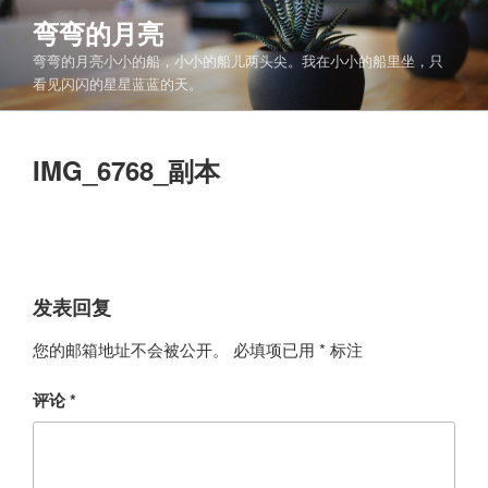
跳
弯弯的月亮
至
弯弯的月亮小小的船，小小的船儿两头尖。我在小小的船里坐，只
内
看见闪闪的星星蓝蓝的天。
容
IMG_6768_副本
发表回复
您的邮箱地址不会被公开。
必填项已用
*
标注
评论
*