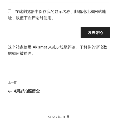
在此浏览器中保存我的显示名称、邮箱地址和网站地
址，以便下次评论时使用。
这个站点使用 Akismet 来减少垃圾评论。
了解你的评论数
据如何被处理
。
文
上
上一篇
章
一
4周岁拍照留念
导
篇
航
文
章
2026 年 8 月