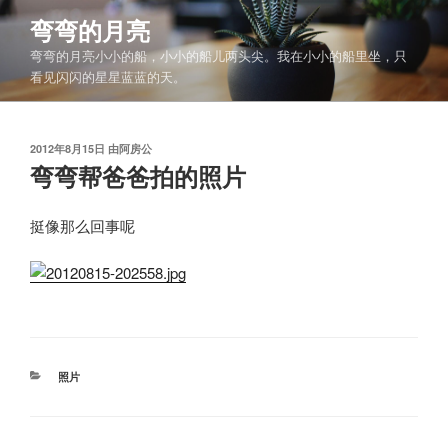
跳
弯弯的月亮
至
弯弯的月亮小小的船，小小的船儿两头尖。我在小小的船里坐，只
内
看见闪闪的星星蓝蓝的天。
容
发
2012年8月15日
由
阿房公
布
弯弯帮爸爸拍的照片
于
挺像那么回事呢
分
照片
类