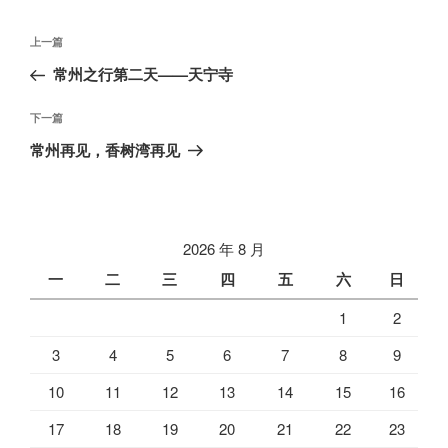
文
上
上一篇
章
一
常州之行第二天——天宁寺
导
篇
航
文
下
下一篇
章
一
常州再见，香树湾再见
篇
文
章
2026 年 8 月
一
二
三
四
五
六
日
1
2
3
4
5
6
7
8
9
10
11
12
13
14
15
16
17
18
19
20
21
22
23