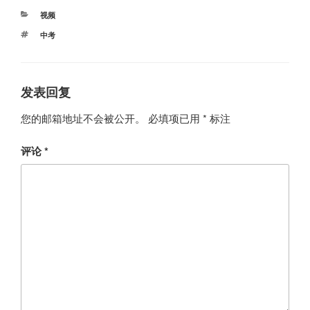
分
视频
类
标
中考
签
发表回复
您的邮箱地址不会被公开。
必填项已用
*
标注
评论
*