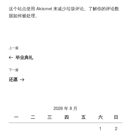
这个站点使用 Akismet 来减少垃圾评论。
了解你的评论数
据如何被处理
。
文
上
上一篇
章
一
毕业典礼
导
篇
航
文
下
下一篇
章
一
还愿
篇
文
章
2026 年 8 月
一
二
三
四
五
六
日
1
2