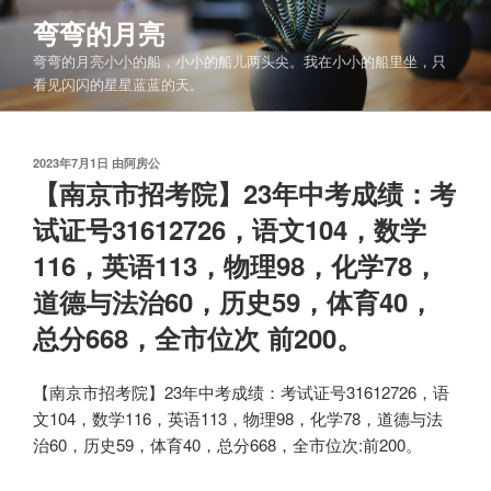
跳
弯弯的月亮
至
弯弯的月亮小小的船，小小的船儿两头尖。我在小小的船里坐，只
内
看见闪闪的星星蓝蓝的天。
容
发
2023年7月1日
由
阿房公
布
【南京市招考院】23年中考成绩：考
于
试证号31612726，语文104，数学
116，英语113，物理98，化学78，
道德与法治60，历史59，体育40，
总分668，全市位次 前200。
【南京市招考院】23年中考成绩：考试证号31612726，语
文104，数学116，英语113，物理98，化学78，道德与法
治60，历史59，体育40，总分668，全市位次:前200。