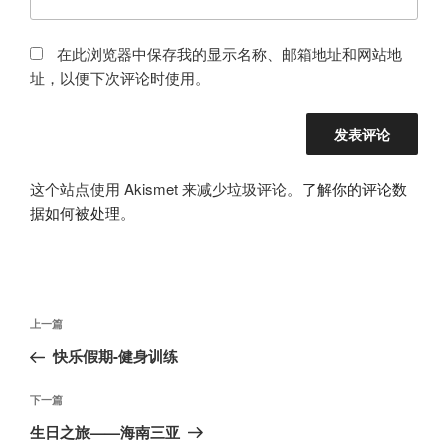
在此浏览器中保存我的显示名称、邮箱地址和网站地
址，以便下次评论时使用。
这个站点使用 Akismet 来减少垃圾评论。
了解你的评论数
据如何被处理
。
文
上
上一篇
章
一
快乐假期-健身训练
导
篇
航
文
下
下一篇
章
一
生日之旅——海南三亚