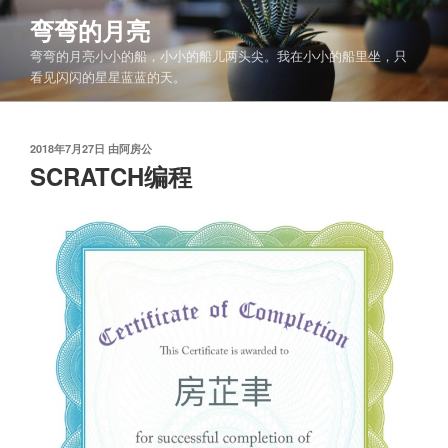
跳
弯弯的月亮
至
弯弯的月亮小小的船，小小的船儿两头尖。我在小小的船里坐，只
内
看见闪闪的星星蓝蓝的天。
容
发
2018年7月27日
由
阿房公
布
SCRATCH编程
于