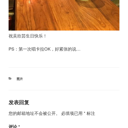
祝吴欣芸生日快乐！
PS：第一次唱卡拉OK，好紧张的说…
分
照片
类
发表回复
您的邮箱地址不会被公开。
必填项已用
*
标注
评论
*