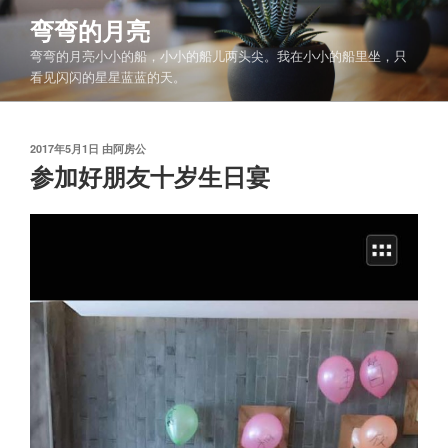
跳
弯弯的月亮
至
弯弯的月亮小小的船，小小的船儿两头尖。我在小小的船里坐，只
内
看见闪闪的星星蓝蓝的天。
容
发
2017年5月1日
由
阿房公
布
参加好朋友十岁生日宴
于