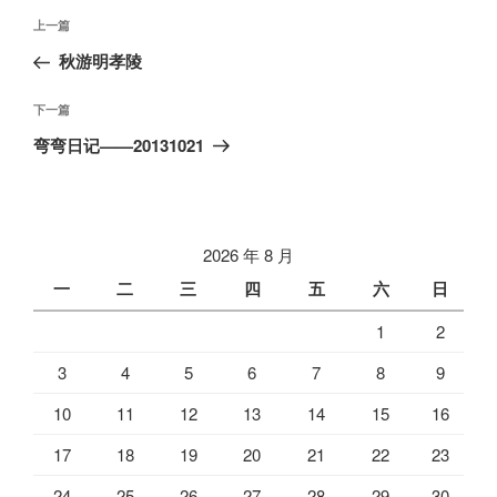
文
上
上一篇
章
一
秋游明孝陵
导
篇
航
文
下
下一篇
章
一
弯弯日记——20131021
篇
文
章
2026 年 8 月
一
二
三
四
五
六
日
1
2
3
4
5
6
7
8
9
10
11
12
13
14
15
16
17
18
19
20
21
22
23
24
25
26
27
28
29
30