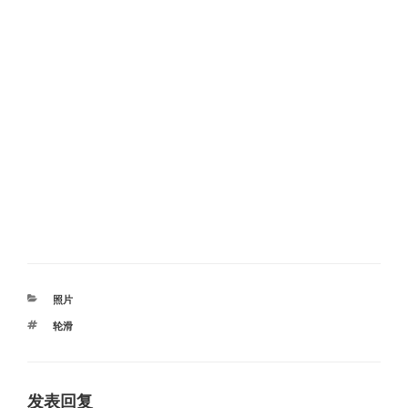
分
照片
类
标
轮滑
签
发表回复