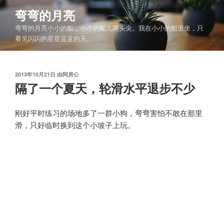
跳
弯弯的月亮
至
弯弯的月亮小小的船，小小的船儿两头尖。我在小小的船里坐，只
内
看见闪闪的星星蓝蓝的天。
容
发
2013年10月21日
由
阿房公
布
隔了一个夏天，轮滑水平退步不少
于
刚好平时练习的场地多了一群小狗，弯弯害怕不敢在那里
滑，只好临时换到这个小坡子上玩。