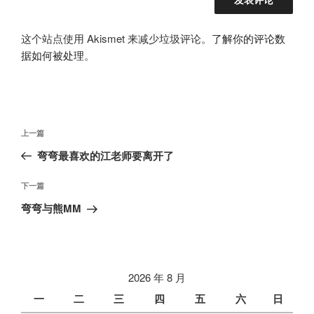
这个站点使用 Akismet 来减少垃圾评论。
了解你的评论数
据如何被处理
。
文
上
上一篇
章
一
弯弯最喜欢的江老师要离开了
导
篇
航
文
下
下一篇
章
一
弯弯与熊MM
篇
文
章
2026 年 8 月
一
二
三
四
五
六
日