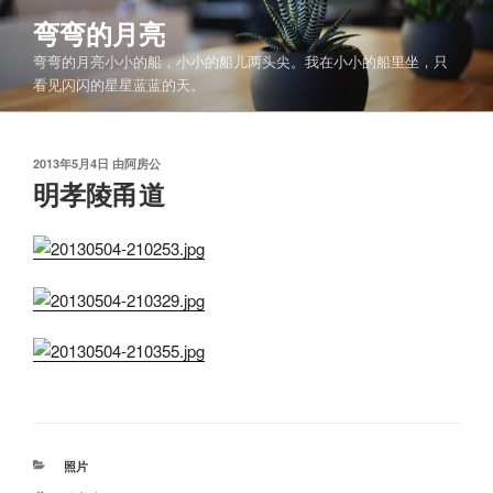
跳
弯弯的月亮
至
弯弯的月亮小小的船，小小的船儿两头尖。我在小小的船里坐，只
内
看见闪闪的星星蓝蓝的天。
容
发
2013年5月4日
由
阿房公
布
明孝陵甬道
于
分
照片
类