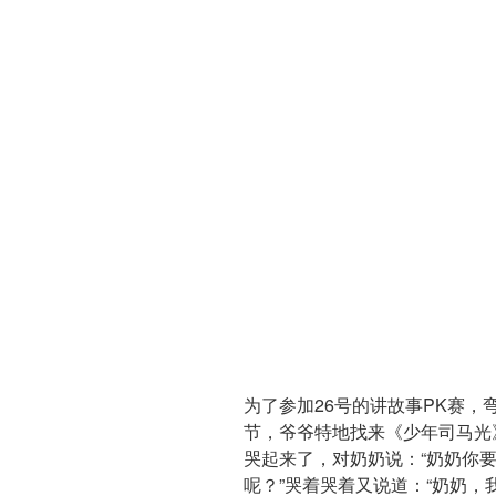
为了参加26号的讲故事PK赛
节，爷爷特地找来《少年司马光
哭起来了，对奶奶说：“奶奶你
呢？”哭着哭着又说道：“奶奶