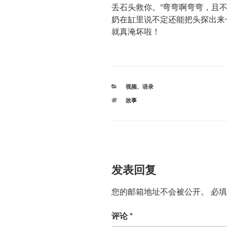
丢石头救你。”弯弯啊弯弯，且
奶在缸里说不定还能把头探出来
就真淹坏啦！
分
视频
、
语录
类
标
故事
签
发表回复
您的邮箱地址不会被公开。
必
评论
*