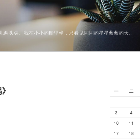
儿两头尖。我在小小的船里坐，只看见闪闪的星星蓝蓝的天。
锅》
一
二
3
4
10
11
17
18