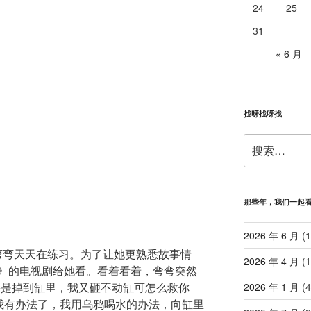
24
25
31
« 6 月
找呀找呀找
搜
索：
那些年，我们一起
2026 年 6 月
(1
，弯弯天天在练习。为了让她更熟悉故事情
2026 年 4 月
(1
》的电视剧给她看。看着看着，弯弯突然
要是掉到缸里，我又砸不动缸可怎么救你
2026 年 1 月
(4
，我有办法了，我用乌鸦喝水的办法，向缸里