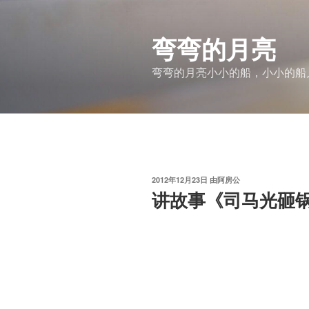
跳
至
弯弯的月亮
内
容
弯弯的月亮小小的船，小小的船
发
2012年12月23日
由
阿房公
布
讲故事《司马光砸
于