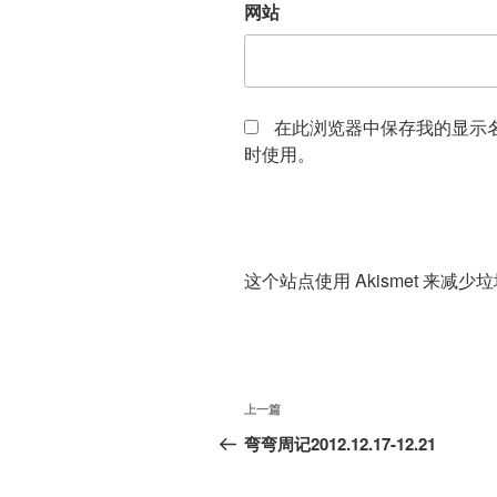
网站
在此浏览器中保存我的显示
时使用。
这个站点使用 Akismet 来减少
文
上
上一篇
章
一
弯弯周记2012.12.17-12.21
篇
导
文