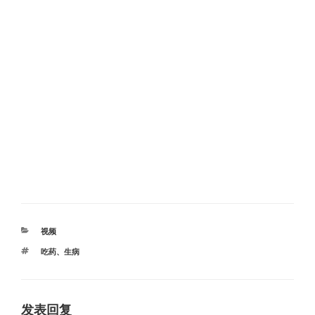
分
视频
类
标
吃药
、
生病
签
发表回复