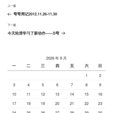
文
上
上一篇
章
一
弯弯周记2012.11.26-11.30
导
篇
航
文
下
下一篇
章
一
今天轮滑学习了新动作——S弯
篇
文
章
2026 年 8 月
一
二
三
四
五
六
日
1
2
3
4
5
6
7
8
9
10
11
12
13
14
15
16
17
18
19
20
21
22
23
24
25
26
27
28
29
30