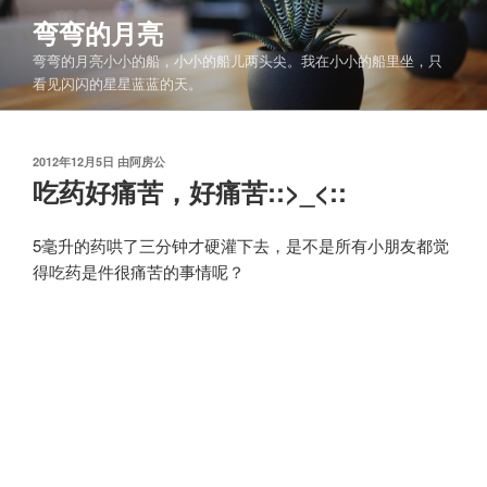
跳
弯弯的月亮
至
弯弯的月亮小小的船，小小的船儿两头尖。我在小小的船里坐，只
内
看见闪闪的星星蓝蓝的天。
容
发
2012年12月5日
由
阿房公
布
吃药好痛苦，好痛苦::>_<::
于
5毫升的药哄了三分钟才硬灌下去，是不是所有小朋友都觉
得吃药是件很痛苦的事情呢？