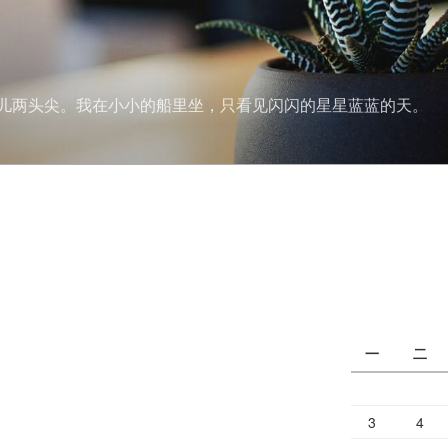
儿两头尖。我在小小的船里坐，只看见闪闪的星星蓝蓝的天。
一
二
3
4