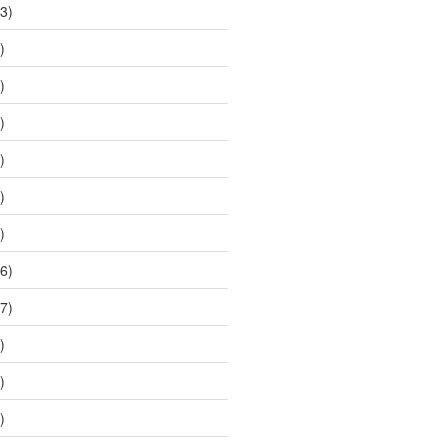
3)
)
)
)
)
)
)
6)
7)
)
)
)