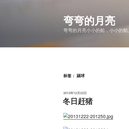
跳
至
弯弯的月亮
内
容
弯弯的月亮小小的船，小小的船
标签：
踢球
发
2013年12月22日
布
冬日赶猪
于