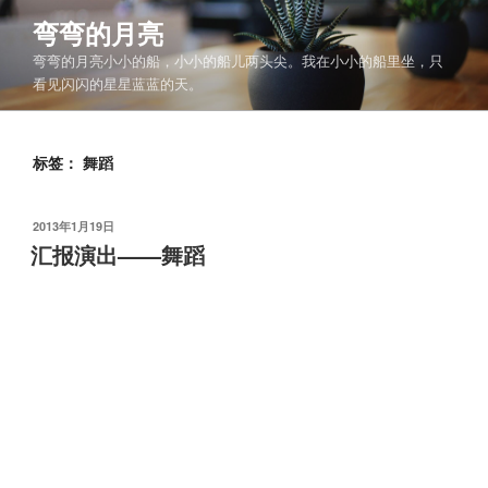
跳
弯弯的月亮
至
弯弯的月亮小小的船，小小的船儿两头尖。我在小小的船里坐，只
内
看见闪闪的星星蓝蓝的天。
容
标签：
舞蹈
发
2013年1月19日
布
汇报演出——舞蹈
于