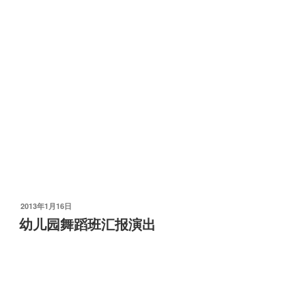
发
2013年1月16日
布
幼儿园舞蹈班汇报演出
于