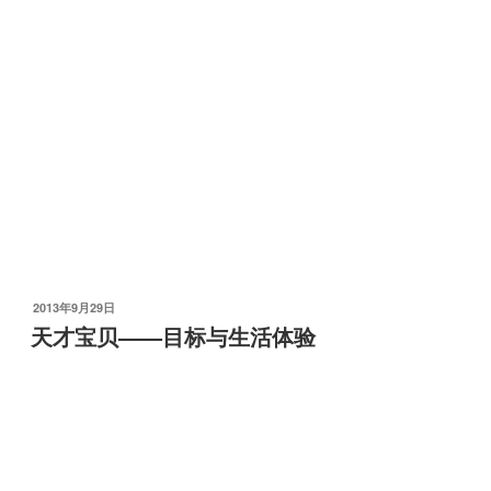
发
2013年9月29日
布
天才宝贝——目标与生活体验
于