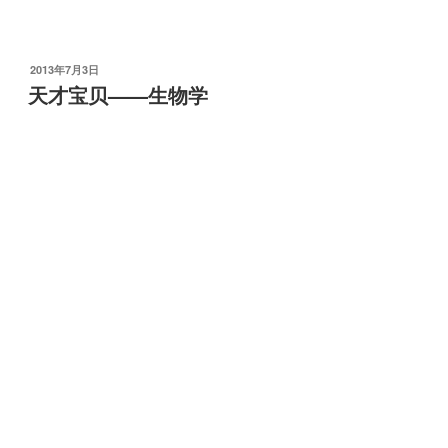
发
2013年7月3日
布
天才宝贝——生物学
于