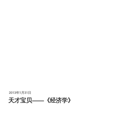
发
2013年1月31日
布
天才宝贝——《经济学》
于