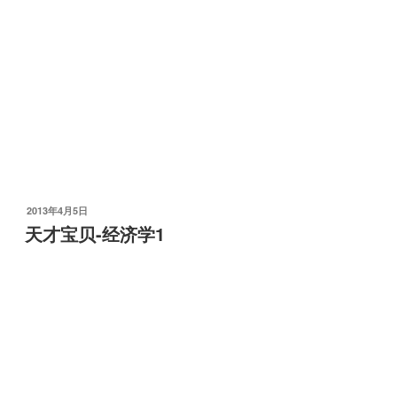
发
2013年4月5日
布
天才宝贝-经济学1
于