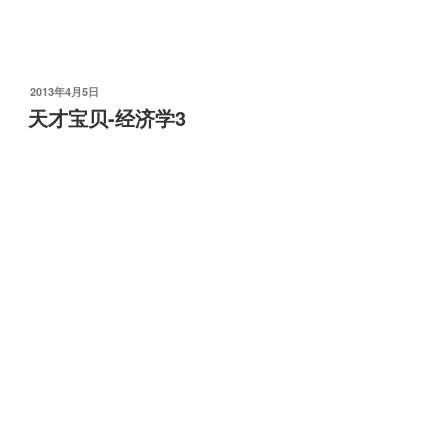
发
2013年4月5日
布
天才宝贝-经济学3
于