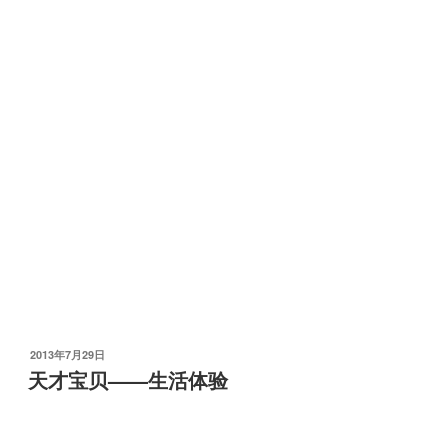
发
2013年7月29日
布
天才宝贝——生活体验
于