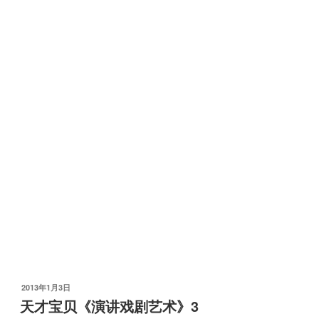
发
2013年1月3日
布
天才宝贝《演讲戏剧艺术》3
于