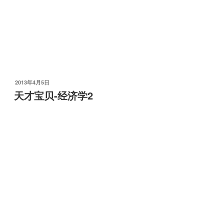
发
2013年4月5日
布
天才宝贝-经济学2
于