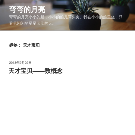
跳
弯弯的月亮
至
弯弯的月亮小小的船，小小的船儿两头尖。我在小小的船里坐，只
内
看见闪闪的星星蓝蓝的天。
容
标签：
天才宝贝
发
2013年9月29日
布
天才宝贝——数概念
于