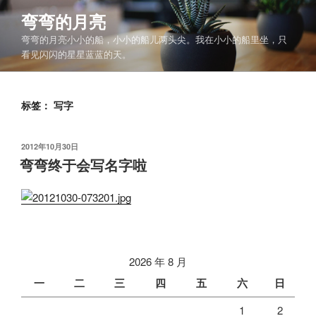
跳
弯弯的月亮
至
弯弯的月亮小小的船，小小的船儿两头尖。我在小小的船里坐，只
内
看见闪闪的星星蓝蓝的天。
容
标签：
写字
发
2012年10月30日
布
弯弯终于会写名字啦
于
2026 年 8 月
一
二
三
四
五
六
日
1
2