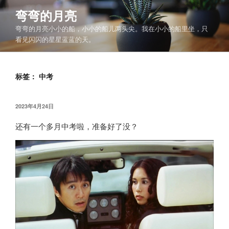
跳
弯弯的月亮
至
弯弯的月亮小小的船，小小的船儿两头尖。我在小小的船里坐，只
内
看见闪闪的星星蓝蓝的天。
容
标签：
中考
发
2023年4月24日
布
于
还有一个多月中考啦，准备好了没？